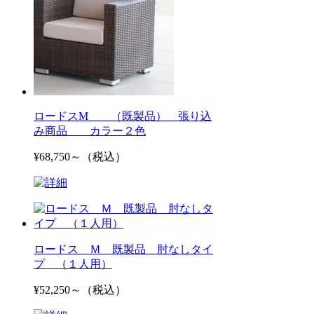
ロードスM （既製品） 張り込
み商品 カラー２色
¥68,750～（税込）
ロードス Ｍ 既製品 肘なしタイ
プ （１人用）
¥52,250～（税込）