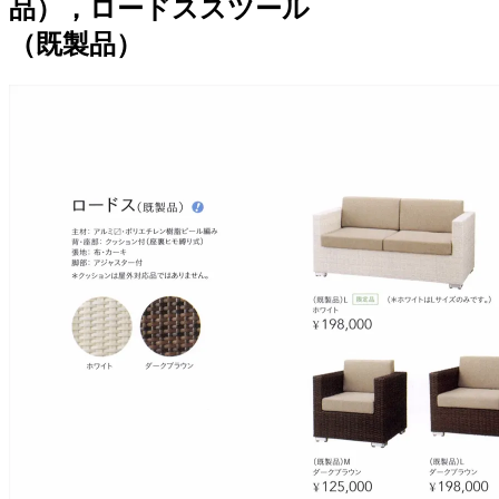
品），ロードススツール
（既製品）