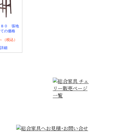
Ｓ８０ 張地
にての価格
50～（税込）