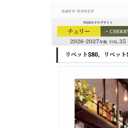
店舗家具･業務用家具
リベットS80，リベットS