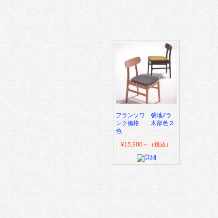
フランソワ 張地Zラ
ンク価格 木部色２
色
¥15,900～（税込）