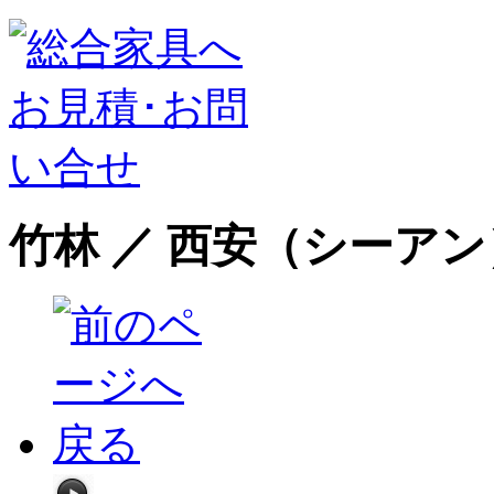
竹林 ／ 西安（シーアン