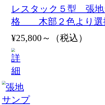
レスタック５型 張地
格 木部２色より選
¥25,800～（税込）