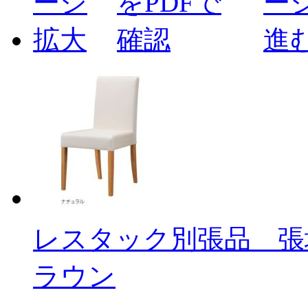
レスタック別張品 張
ラウン